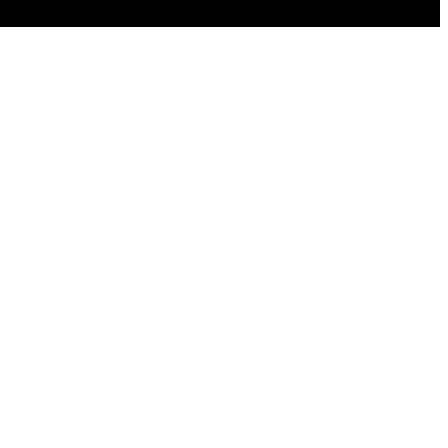
联盟全球总决赛电