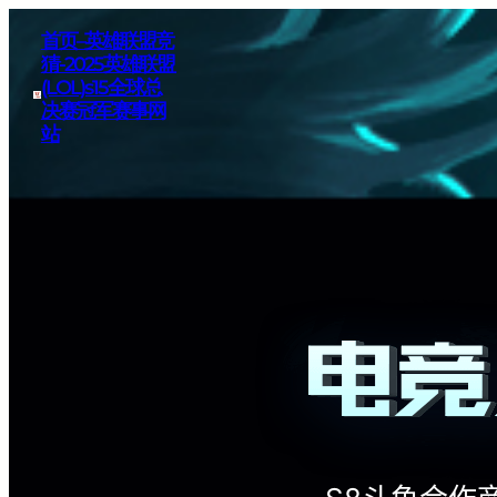
首页–英雄联盟竞
猜-2025英雄联盟
(LOL)s15全球总
决赛冠军赛事网
站