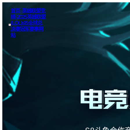
首页–英雄联盟竞
猜-2025英雄联盟
(LOL)s15全球总
决赛冠军赛事网
站