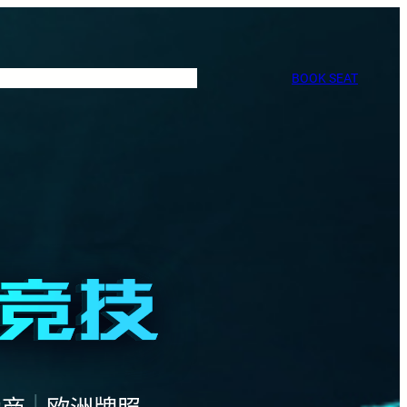
BOOK SEAT