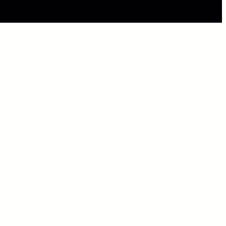
雄联盟全球总决赛